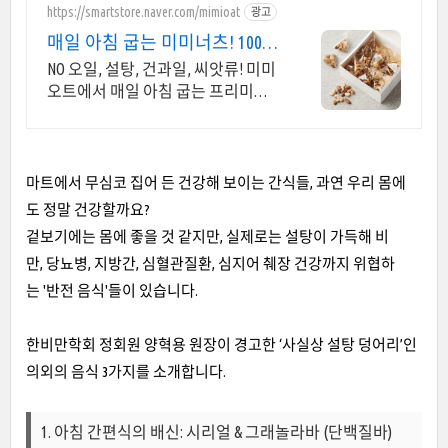
https://smartstore.naver.com/mimioat
광고
매일 아침 굽는 미미너츠! 100%
햇 견과류
NO 오일, 설탕, 건과일, 씨앗류! 미미
오트에서 매일 아침 굽는 프리미엄
견과류 오직 신선하고 품질좋은 견
과로만 맛을 냅니다. 나를 위한 건강
한 선택, 미미너츠!
마트에서 무심코 집어 든 건강해 보이는 간식들, 과연 우리 몸에
도 정말 건강할까요?
겉보기에는 몸에 좋을 것 같지만, 실제로는 설탕이 가득해 비
만, 당뇨병, 지방간, 심혈관질환, 심지어 췌장 건강까지 위협하
는 '반전 음식'들이 있습니다.
한비만학회 정회원 양혁용 원장이 경고한 ‘사실상 설탕 덩어리’인
의외의 음식 3가지를 소개합니다.
1. 아침 간편식의 배신: 시리얼 & 그래놀라바 (단백질바)