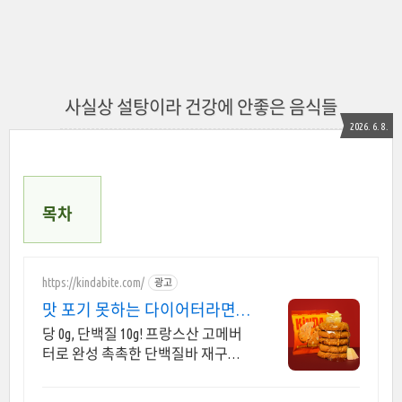
사실상 설탕이라 건강에 안좋은 음식들
2026. 6. 8.
목차
https://kindabite.com/
광고
맛 포기 못하는 다이어터라면
압도적인 성분 & 놀라운 맛
당 0g, 단백질 10g! 프랑스산 고메버
터로 완성 촉촉한 단백질바 재구매
율 60% 이상!