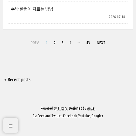
수박 한번에 자르는 방법
2026.07.18
PREV
1
2
3
4
···
43
NEXT
+ Recent posts
Powered by
Tistory
, Designed by
wallel
Rss Feed
and
Twitter
,
Facebook
,
Youtube
,
Google+