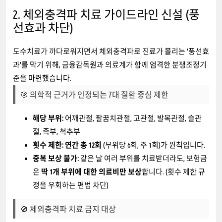
2. 체외충격파 치료 가이드라인 신설 (풍
선효과 차단)
도수치료가 까다로워지면서 체외충격파로 진료가 몰리는 '풍선효
과'를 막기 위해, 금융감독원과 의료계가 함께 엄격한 분쟁조정기
준을 마련했습니다.
🎯 의학적 근거가 인정되는 7대 질환 중심 제한
해당 부위:
어깨관절, 팔꿈치관절, 고관절, 발목관절, 슬관
절, 족부, 척추부
횟수 제한:
연간 총 12회
(부위당 6회, 주 1회)가 원칙입니다.
중복 보상 불가:
같은 날 여러 부위를 치료받더라도, 보험금
은
딱 1개 부위에 대한 의료비만 보상
합니다. (횟수 제한 규
정을 우회하는 편법 차단)
🚫 체외충격파 치료 금지 대상