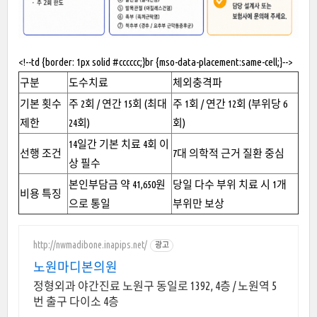
<!--td {border: 1px solid #cccccc;}br {mso-data-placement:same-cell;}-->
구분
도수치료
체외충격파
기본 횟수
주 2회 / 연간 15회 (최대
주 1회 / 연간 12회 (부위당 6
제한
24회)
회)
14일간 기본 치료 4회 이
선행 조건
7대 의학적 근거 질환 중심
상 필수
본인부담금 약 41,650원
당일 다수 부위 치료 시 1개
비용 특징
으로 통일
부위만 보상
http://nwmadibone.inapips.net/
광고
노원마디본의원
정형외과 야간진료 노원구 동일로 1392, 4층 / 노원역 5
번 출구 다이소 4층