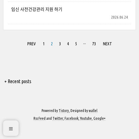
임신 사전건강관리 지원 하기
2026.06.24
PREV
1
2
3
4
5
···
73
NEXT
+ Recent posts
Powered by
Tistory
, Designed by
wallel
Rss Feed
and
Twitter
,
Facebook
,
Youtube
,
Google+