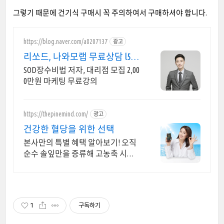
그렇기 때문에 건기식 구매시 꼭 주의하여서 구매하셔야 합니다.
https://blog.naver.com/a8207137
광고
리쏘드, 나와모랩 무료상담 l599
-6972
SOD장수비법 저자, 대리점 모집 2,00
0만원 마케팅 무료강의
https://thepinemind.com/
광고
건강한 혈당을 위한 선택
본사만의 특별 혜택 알아보기! 오직
순수 솔잎만을 증류해 고농축 시킨
그 제품! 100% 솔잎만을 담은 건강한
혈당케어
1
구독하기