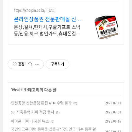
https://choipin.co.kr/
광고
온라인상품권 전문판매몰 신용
카드, 휴대폰 결제 OK
문상,컬쳐,틴캐시,구글기프트,스벅
등/신용,체크,법인카드,휴대폰결제
구입가능한상품권
공감
구독하기
'
Wealth
' 카테고리의 다른 글
인천공항 신한은행 환전 ATM 수령 불가
2025.07.21
(2)
SBI 저축은행 커피 적금 출시
2025.07.08
(1)
아이폰 티머니 지원 뉴스
2025.06.16
(0)
국민연금은 어떤 종목을 샀을까? 국민연금 매수 종목 알
2025.06.13