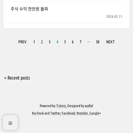
주식 수익 천만원 돌파
2026.02.11
PREV
1
2
3
4
5
6
7
···
30
NEXT
+ Recent posts
Powered by
Tistory
, Designed by
wallel
Rss Feed
and
Twitter
,
Facebook
,
Youtube
,
Google+