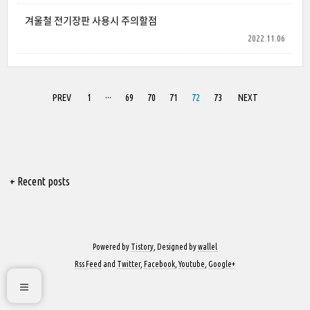
겨울철 전기장판 사용시 주의할점
2022.11.06
PREV
1
···
69
70
71
72
73
NEXT
+ Recent posts
Powered by
Tistory
, Designed by
wallel
Rss Feed
and
Twitter
,
Facebook
,
Youtube
,
Google+