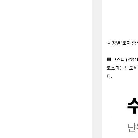
시장별 '효자 종목'
🏢 코스피 (KO
코스피는 반도체,
다.