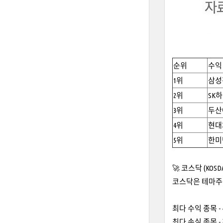
순위
수익
1위
삼성전
2위
SK하
3위
두산에
4위
현대차
5위
한미반
🚀 코스닥 (KO
코스닥은 테마주
최다 수익 종목 - 
최다 손실 종목 - 