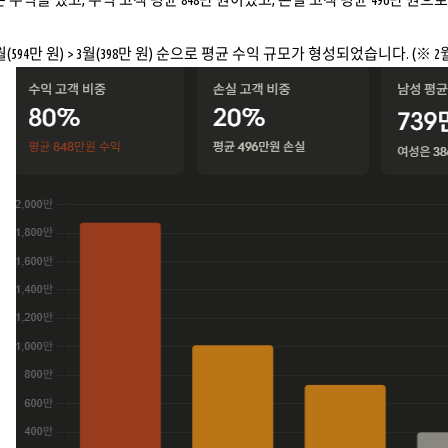
> 2월(594만 원) > 3월(398만 원) 순으로 평균 수익 규모가 형성되었습니다. (