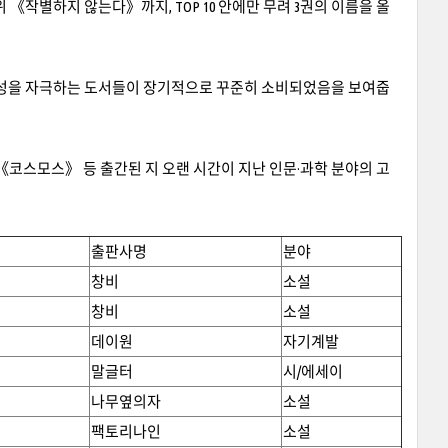
 《작별하지 않는다》까지, TOP 10 안에만 무려 3권의 이름을 올
 감성을 자극하는 도서들이 장기적으로 꾸준히 소비되었음을 보여줍
코스모스》 등 출간된 지 오랜 시간이 지난 인문·과학 분야의 고
출판사명
분야
창비
소설
창비
소설
데이원
자기계발
말글터
시/에세이
나무옆의자
소설
팩토리나인
소설