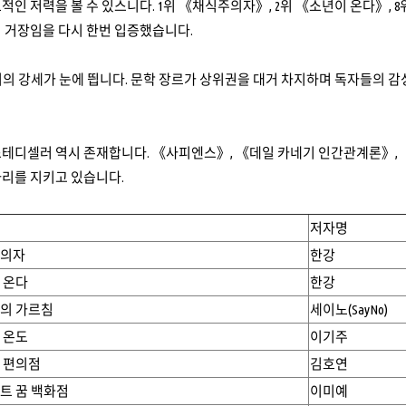
적인 저력을 볼 수 있스니다. 1위 《채식주의자》, 2위 《소년이 온다》, 8위
 거장임을 다시 한번 입증했습니다.
이의 강세가 눈에 띕니다. 문학 장르가 상위권을 대거 차지하며 독자들의
테디셀러 역시 존재합니다. 《사피엔스》, 《데일 카네기 인간관계론》, 《
자리를 지키고 있습니다.
저자명
의자
한강
 온다
한강
의 가르침
세이노(SayNo)
 온도
이기주
 편의점
김호연
트 꿈 백화점
이미예