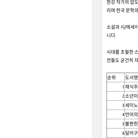
한강 작가의 압도
리며 한국 문학의
소설과 시/에세
니다.
시대를 초월한 스
전들도 굳건히 
순위
도서명
1
채식주
2
소년이
3
세이노
4
언어의
5
불편한
6
달러구