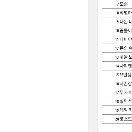
7
모순
8
작별하
9
나는 
10
곰돌이
11
나미야
12
돈의 
13
꽃을 
14
사피엔
15
82년
16
자존감
17
부자 아
18
설민석
19
데일 
20
코스모