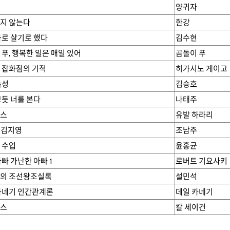
양귀자
지 않는다
한강
나로 살기로 했다
김수현
 푸, 행복한 일은 매일 있어
곰돌이 푸
 잡화점의 기적
히가시노 게이고
속성
김승호
보듯 너를 본다
나태주
스
유발 하라리
생 김지영
조남주
 수업
윤홍균
빠 가난한 아빠 1
로버트 기요사키
의 조선왕조실록
설민석
카네기 인간관계론
데일 카네기
스
칼 세이건