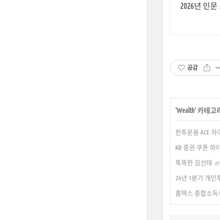
공감
'
Wealth
' 카테고
한투운용 ACE 하
KB 증권 쿠폰 하
똑똑한 김선태
(0
26년 1분기 개인
홈택스 종합소득