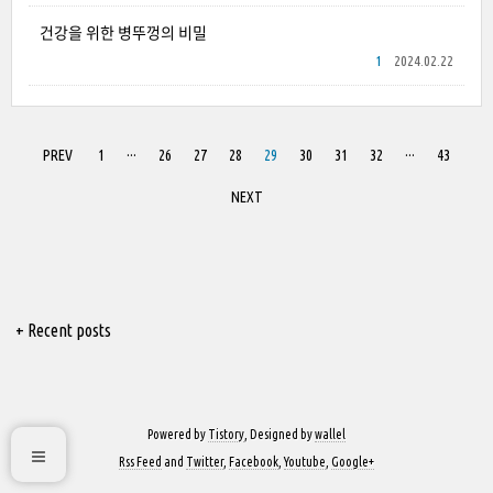
건강을 위한 병뚜껑의 비밀
1
2024.02.22
PREV
1
···
26
27
28
29
30
31
32
···
43
NEXT
+ Recent posts
Powered by
Tistory
, Designed by
wallel
Rss Feed
and
Twitter
,
Facebook
,
Youtube
,
Google+