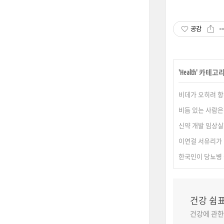
공감
'
Health
' 카테고
비데가 오히려 항
비듬 있는 사람은
신약 개발 임상실
이연걸 서유리가
한국인이 당뇨병 
건강 쉼
건강에 관한