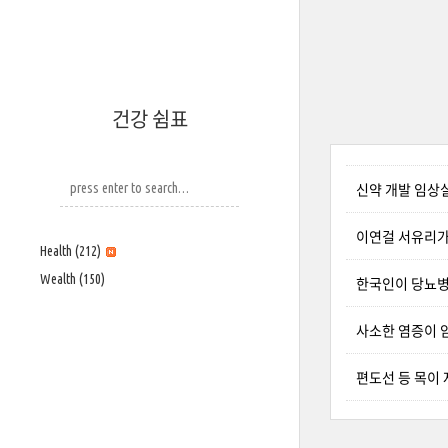
건강 쉼표
신약 개발 임상
이연걸 서유리가
Health
(212)
Wealth
(150)
한국인이 당뇨병
사소한 염증이 암
편도선 등 목이