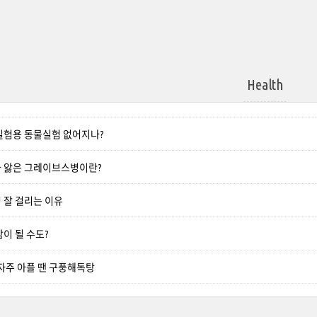
Health
실험용 동물실험 없어지나?
 앓은 그레이브스병이란?
 잘 걸리는 이유
이 될 수도?
 자주 아플 땐 구풍해독탕