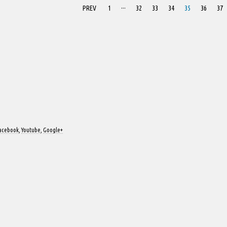
PREV
1
···
32
33
34
35
36
37
acebook
,
Youtube
,
Google+