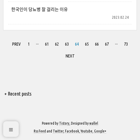
한국인이 당뇨병 잘 걸리는 이유
2023.02.24
PREV
1
···
61
62
63
64
65
66
67
···
73
NEXT
+ Recent posts
Powered by
Tistory
, Designed by
wallel
Rss Feed
and
Twitter
,
Facebook
,
Youtube
,
Google+