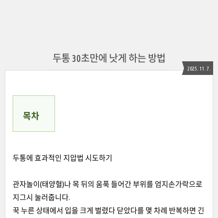
두통 30초만에 낫게 하는 방법
2025. 11. 7.
목차
두통에 효과적인 지압법 시도하기
관자놀이(태양혈)나 목 뒤의 움푹 들어간 부위를 엄지손가락으로
지그시 눌러줍니다.
꾹 누른 상태에서 입을 크게 벌렸다 닫았다를 몇 차례 반복하면 긴