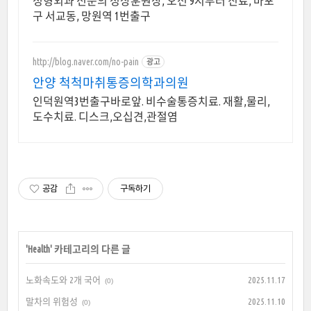
정형외과 전문의 정상훈원장, 오전 9시부터 진료, 마포
구 서교동, 망원역 1번출구
http://blog.naver.com/no-pain
광고
안양 척척마취통증의학과의원
인덕원역3번출구바로앞. 비수술통증치료. 재활,물리,
도수치료. 디스크,오십견,관절염
공감
구독하기
'
Health
' 카테고리의 다른 글
노화속도와 2개 국어
2025.11.17
(0)
말차의 위험성
2025.11.10
(0)