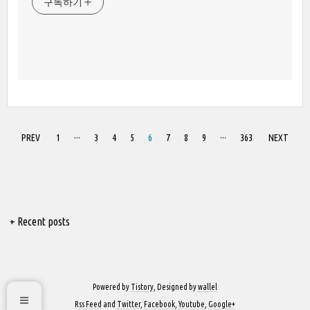
구독하기
PREV
1
···
3
4
5
6
7
8
9
···
363
NEXT
+ Recent posts
Powered by
Tistory
, Designed by
wallel
Rss Feed
and
Twitter
,
Facebook
,
Youtube
,
Google+