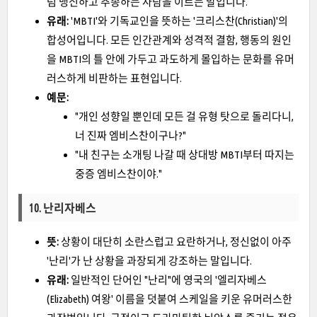
럼 맹신하고 추종하는 사람을 이르는 말입니다.
유래:
'MBTI'와 기독교인을 뜻하는 '크리스찬(Christian)'의
합성어입니다. 모든 인간관계와 성격적 결함, 행동의 원인
을 MBTI의 틀 안에 가두고 과도하게 몰입하는 문화를 유머
러스하게 비판하는 표현입니다.
예문:
"개인 성향일 뿐인데 모든 걸 유형 탓으로 돌리다니,
너 진짜 엠비스찬이구나?"
"내 친구는 소개팅 나갈 때 상대방 MBTI부터 따지는
중증 엠비스찬이야."
10. 난리자베스
뜻:
상황이 대단히 소란스럽고 요란하거나, 정신없이 아주
'난리'가 난 상황을 과장되게 강조하는 말입니다.
유래:
일반적인 단어인 "난리"에 영국의 '엘리자베스
(Elizabeth) 여왕' 이름을 덧붙여 스케일을 키운 유머러스한