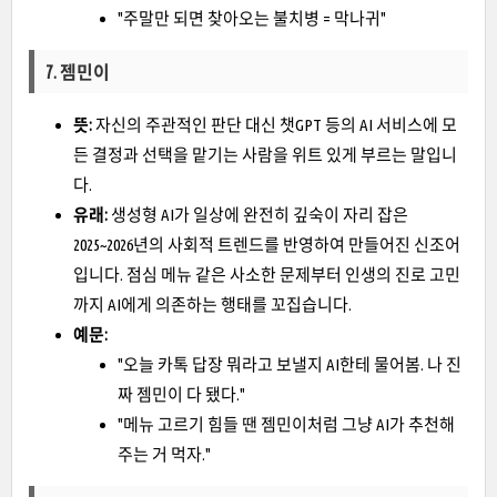
"주말만 되면 찾아오는 불치병 = 막나귀"
7. 젬민이
뜻:
자신의 주관적인 판단 대신 챗GPT 등의 AI 서비스에 모
든 결정과 선택을 맡기는 사람을 위트 있게 부르는 말입니
다.
유래:
생성형 AI가 일상에 완전히 깊숙이 자리 잡은
2025~2026년의 사회적 트렌드를 반영하여 만들어진 신조어
입니다. 점심 메뉴 같은 사소한 문제부터 인생의 진로 고민
까지 AI에게 의존하는 행태를 꼬집습니다.
예문:
"오늘 카톡 답장 뭐라고 보낼지 AI한테 물어봄. 나 진
짜 젬민이 다 됐다."
"메뉴 고르기 힘들 땐 젬민이처럼 그냥 AI가 추천해
주는 거 먹자."