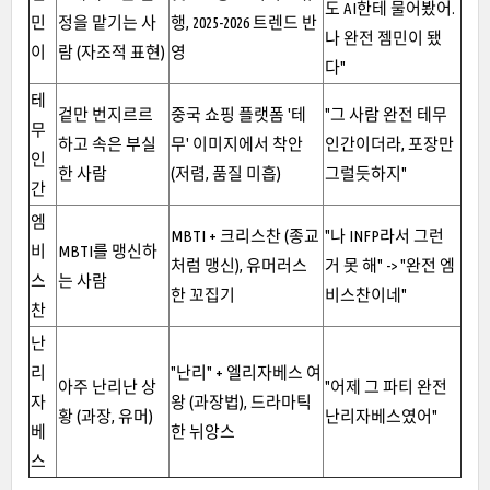
도 AI한테 물어봤어.
민
정을 맡기는 사
행, 2025-2026 트렌드 반
나 완전 젬민이 됐
이
람 (자조적 표현)
영
다"
테
겉만 번지르르
중국 쇼핑 플랫폼 '테
"그 사람 완전 테무
무
하고 속은 부실
무' 이미지에서 착안
인간이더라, 포장만
인
한 사람
(저렴, 품질 미흡)
그럴듯하지"
간
엠
MBTI + 크리스찬 (종교
"나 INFP라서 그런
비
MBTI를 맹신하
처럼 맹신), 유머러스
거 못 해" -> "완전 엠
스
는 사람
한 꼬집기
비스찬이네"
찬
난
리
"난리" + 엘리자베스 여
아주 난리난 상
"어제 그 파티 완전
자
왕 (과장법), 드라마틱
황 (과장, 유머)
난리자베스였어"
베
한 뉘앙스
스