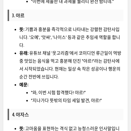
"이번에 제출한 내 과제물 퀄리티 완전 밤티네."
3. 야르
뜻:
기쁨과 흥분을 즉각적으로 나타내는 강렬한 감탄사입
니다. '오예', '앗싸', '나이스' 등과 같은 추임새 역할을 합니
다.
유래:
유튜브 채널 '웃고리즘'에서 코미디언 류근일이 먹방
중 맛있는 음식을 먹고 흥분해 던진 "야르!"라는 감탄사에
서 시작되었습니다. 현재는 일상 속 작은 성공이나 행운의
순간 전반에 쓰입니다.
예문:
"와, 이번 시험 합격했다! 야르!"
"지나가다 뜻밖의 타임 세일 발견, 야르!"
4. 야자스
뜻:
고마움을 표현하는 격식 없고 능청스러운 인사말입니