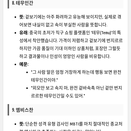
8. 테무인간
뜻:
겉보기에는 아주 화려하고 유능해 보이지만, 실제로 겪
어보면 내실이 없고 속이 부실한 사람을 뜻합니다.
유래:
중국의 초저가 직구 쇼핑 플랫폼인 '테무(Temu)'의 특
성에서 착안했습니다. 가격이 저렴하고 겉보기에 번지르르
하지만 가끔 품질이 기대 이하인 상품처럼, 포장만 그럴듯
하고 결과물이나 인성이 엉망인 사람을 비유합니다.
예문:
"그 사람 말은 엄청 거창하게 하는데 행동 보면 완전
테무인간이야."
"외모만 보고 속지 마, 완전 겉바속촉 아닌 겉만 번지
르르한 테무인간일 수도 있어."
9. 엠비스찬
뜻:
단순한 성격 유형 검사인 MBTI를 마치 절대적인 종교처