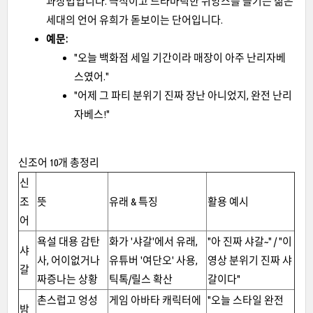
과장법입니다. 극적이고 드라마틱한 뉘앙스를 즐기는 젊은
세대의 언어 유희가 돋보이는 단어입니다.
예문:
"오늘 백화점 세일 기간이라 매장이 아주 난리자베
스였어."
"어제 그 파티 분위기 진짜 장난 아니었지, 완전 난리
자베스!"
신조어 10개 총정리
신
조
뜻
유래 & 특징
활용 예시
어
욕설 대용 감탄
화가 '샤갈'에서 유래,
"아 진짜 샤갈~" / "이
샤
사, 어이없거나
유튜버 '여단오' 사용,
영상 분위기 진짜 샤
갈
짜증나는 상황
틱톡/릴스 확산
갈이다"
촌스럽고 엉성
게임 아바타 캐릭터에
"오늘 스타일 완전
밤