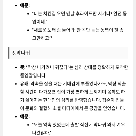
예문:
"너는 치킨집 오면 맨날 후라이드만 시키냐? 완전 동
엽이네."
"새로운 노래 좀 들어봐, 한 곡만 듣는 동엽이 짓 좀
그만하고!"
6. 막나귀
뜻:
"막상 나가려니 귀찮다"는 심리 상태를 정확하게 포착한
줄임말입니다.
유래:
약속을 잡을 때는 기대감에 부풀었다가도, 막상 외출
할 시간이 다가오면 집이 가장 편하게 느껴지며 꼼짝도 하
기 싫어지는 현대인의 심리를 반영했습니다. 집순이·집돌
이 문화와 결합해 소셜 미디어에서 큰 공감을 얻었습니다.
예문:
"오늘 약속 있었는데 출발 직전에 막나귀 와서 겨우
나갔잖아."