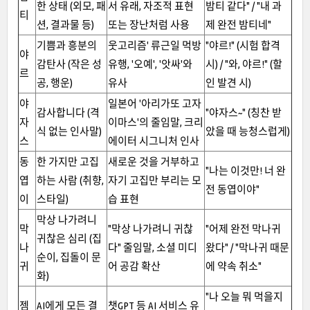
한 상태 (외모, 패
서 유래, 자조적 표현
밤티 같다" / "내 과
티
션, 결과물 등)
또는 장난처럼 사용
제 완전 밤티네"
기쁨과 흥분의
웃고리즘' 류근일 먹방
"야르!" (시험 합격
야
감탄사 (작은 성
유행, '오예', '앗싸'와
시) / "와, 야르!" (할
르
공, 행운)
유사
인 발견 시)
야
일본어 '아리가또 고자
감사합니다 (격
"야자스~" (칭찬 받
자
이마스'의 줄임말, 크리
식 없는 인사말)
았을 때 능청스럽게)
스
에이터 시그니처 인사
동
한 가지만 고집
새로운 것을 거부하고
"나는 이것만! 너 완
엽
하는 사람 (취향,
자기 고집만 부리는 모
전 동엽이야"
이
스타일)
습 표현
막상 나가려니
막
"막상 나가려니 귀찮
"어제 완전 막나귀
귀찮은 심리 (집
나
다" 줄임말, 소셜 미디
왔다" / "막나귀 때문
순이, 집돌이 문
귀
어 공감 확산
에 약속 취소"
화)
"나 오늘 뭐 먹을지
젬
AI에게 모든 결
챗GPT 등 AI 서비스 유