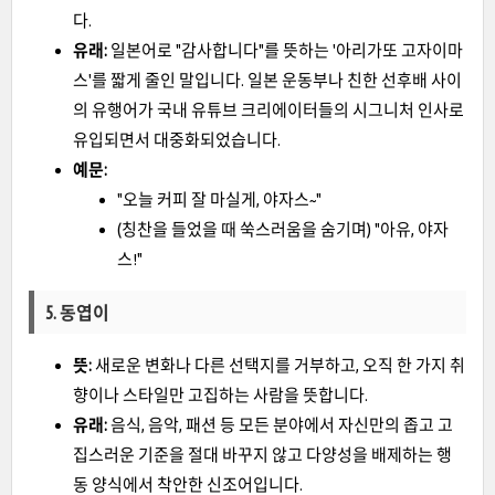
다.
유래:
일본어로 "감사합니다"를 뜻하는 '아리가또 고자이마
스'를 짧게 줄인 말입니다. 일본 운동부나 친한 선후배 사이
의 유행어가 국내 유튜브 크리에이터들의 시그니처 인사로
유입되면서 대중화되었습니다.
예문:
"오늘 커피 잘 마실게, 야자스~"
(칭찬을 들었을 때 쑥스러움을 숨기며) "아유, 야자
스!"
5. 동엽이
뜻:
새로운 변화나 다른 선택지를 거부하고, 오직 한 가지 취
향이나 스타일만 고집하는 사람을 뜻합니다.
유래:
음식, 음악, 패션 등 모든 분야에서 자신만의 좁고 고
집스러운 기준을 절대 바꾸지 않고 다양성을 배제하는 행
동 양식에서 착안한 신조어입니다.